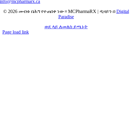
info@mcpharmarx.ca
© 2026 መብቱ በሕግ የተጠበቀ ነው። MCPharmaRX | ዲዛይን በ
Digital
Paradise
ወደ ላይ ለመለስ ይጫኑት
Page load link