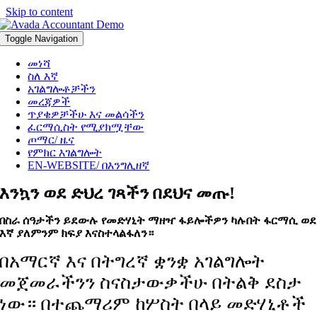
Skip to content
Toggle Navigation
መነሻ
ስለ እኛ
አገልግሎቶቻችን
መረጃዎች
ጥያቄዎቻችሁ እና መልሳችን
ፈርማሲስት የሚያክሟቸው
ጦማር/ ዜና
የምክር እገልግሎት
EN-WEBSITE/ በእንግሊዘኛ
እንኳን ወደ ድህረ ገጻችን በደህና መጡ!
በስራ ሰዓታችን ይደውሉ የመድሃኒት ማዘዣ ፋይሎችዎን ካሉበት ፋርማሲ ወደ
እኛ ያለምንም ክፍያ እናስተላልፋለን።
በአማርኛ እና በትግረኛ ቋንቋ አገልግሎት
መጀመራችንን ስናስታውቃችሁ በትልቅ ደስታ
ነው። በተጨማሪም ከሦስት በላይ መድሃኒቶች