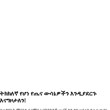
ትክክለኛ የሆነ የጤና ውሳኔዎችን እንዲያደርጉ
እናግዞታለን!
በመድሃኒት ማእከል ፋርማሲ፣ በትክክለኛ መረጃ ላይ የተመሰረተ የጤና ውሳኔ