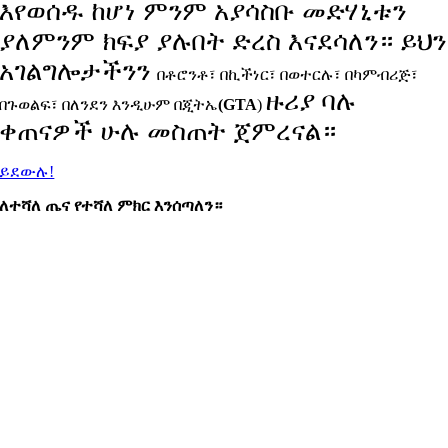
እየወሰዱ ከሆነ ምንም አያሳስቡ መድሃኒቱን
ያለምንም ክፍያ ያሉበት ድረስ እናደሳለን። ይህን
አገልግሎታችንን
በቶሮንቶ፣ በኪችነር፣ በወተርሉ፣ በካምብሪጅ፣
ዙሪያ ባሉ
በጉወልፍ፣ በለንደን እንዲሁም በጂትኤ
(GTA
)
ቀጠናዎች ሁሉ መስጠት ጀምረናል።
ይደውሉ!
ለተሻለ ጤና የተሻለ ምክር እንሰጣለን።