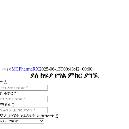
መነሻ
MCPharmaRX
2025-06-13T00:43:42+00:00
ያለ ክፍያ የግል ምክር ያግኙ
.
ም
*
ልክ ቁጥር
*
-ሜይል
*
እኛ ሊያገኙት የፈለጉት አገልግሎት
*