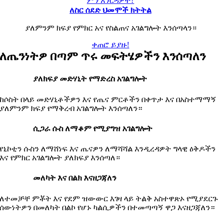
ምን እንርዳዎት?
ለስር ሰደድ ህመሞች ክትትል
ያለምንም ክፍያ የምክር አና የስልጠና አገልግሎት እንሰጣላን።
ቀጠሮ ይያዙ!
ለጤንነትዎ በጣም ጥሩ መፍትሄዎችን እንሰጣለን
ያለክፍያ መድሃኒት የማድረስ አገልግሎት
ከሶስት በላይ መድሃኒቶችዎን እና የጤና ምርቶችን በቀጥታ እና በአስተማማኝ
ያለምንም ክፍያ የማቅረብ አገልግሎት እንሰጣለን።
ሲጋራ ሱስ ለማቆም የሚያግዝ አገልግሎት
የኒኮቲን ሱስን ለማሸነፍ እና ጤናዎን ለማሻሻል እንዲረዳዎት ግላዊ ዕቅዶችን
እና የምክር አገልግሎት ያለክፍያ እንሰጣለ።
መለካት እና በልክ እናዘጋጃለን
ለተመቻቸ ምቾት እና የደም ዝውውር እገዛ ላይ ትልቅ አስተዋጽኦ የሚያደርጉ
ሰውነትዎን በመለካት በልኮ የሆኑ ካልሲዎችን በተመጣጣኝ ዋጋ እናዘጋጃለን።