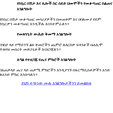
የስኳር በሽታ እና ሌሎች ስር ሰደድ ህመሞችን የመቆጣጠር ስልጠና
አገልግሎት
የስኳር በሽታ መቆጣጠር መሳሪያዎችን በመጠቀም እና በባለሙያ የደም
ስኳርዎን መቆጣጠር እንዲችሉ እናስተምራለን።
የመጽሃኒት ውሕድ ቅመማ አገልግሎት
በገበያ ላይ የማይገኙ ልዩ ቀመሮችን ጨምሮ ለእርስዎ ፍላጎቶች በሐኪሞ
ትዕዛዝ መሰረት መድኃኒቶች እናዘጋጃለን።
ለግል የተዘጋጁ የጤና ምክሮች አገልግሎት
በአጠቃላይ ጤና ላይ ጠቃሚ ምክሮችን እንዲያገኙ በፋርማሲስቶቻችን አንድ
ለአንድ ምክር እንሰጣለን።
ይህን ተጭነው ሙሉ አገልግሎታችንን ይመልከቱ