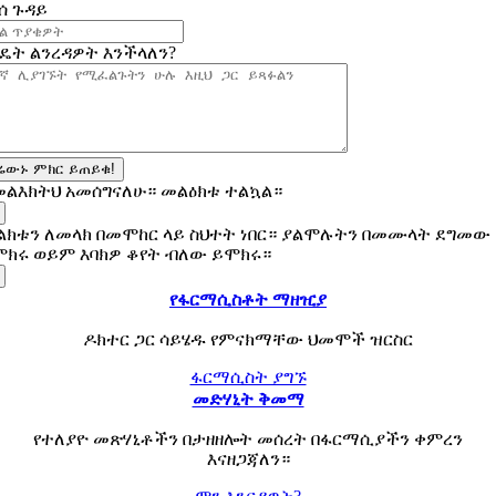
ሰ ጉዳይ
ዴት ልንረዳዎት እንችላለን?
ሬውኑ ምክር ይጠይቁ!
መልእክትህ አመሰግናለሁ። መልዕክቱ ተልኳል።
ልክቱን ለመላክ በመሞከር ላይ ስህተት ነበር። ያልሞሉትን በመሙላት ደግመው
ሞክሩ ወይም እባክዎ ቆየት ብለው ይሞክሩ።
የፋርማሲስቶት ማዘዢያ
ዶክተር ጋር ሳይሄዱ የምናክማቸው ህመሞች ዝርስር
ፋርማሲስት ያግኙ
መድሃኒት ቅመማ
የተለያዮ መጽሃኒቶችን በታዘዘሎት መሰረት በፋርማሲያችን ቀምረን
እናዘጋጃለን።