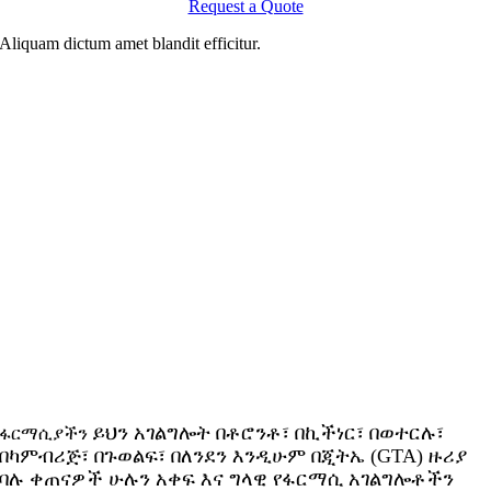
Request a Quote
Aliquam dictum amet blandit efficitur.
ይህን አገልግሎት በቶሮንቶ፣ በኪችነር፣ በወተርሉ፣
ፋርማሲያችን
በካምብሪጅ፣ በጉወልፍ፣ በለንደን እንዲሁም በጂትኤ (GTA) ዙሪያ
ባሉ ቀጠናዎች
ሁሉን አቀፍ እና ግላዊ የፋርማሲ አገልግሎቶችን