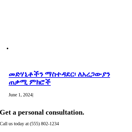
መድሃኒቶችን ማስተዳደር፡ ለአረጋውያን
ጠቃሚ ምክሮች
June 1, 2024
|
Get a personal consultation
.
Call us today at
(555) 802-1234