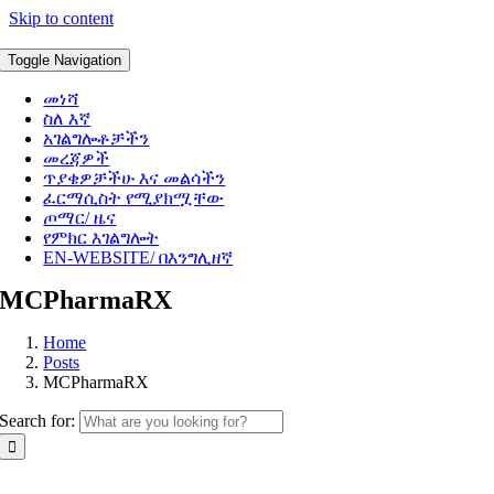
Skip to content
Toggle Navigation
መነሻ
ስለ እኛ
አገልግሎቶቻችን
መረጃዎች
ጥያቄዎቻችሁ እና መልሳችን
ፈርማሲስት የሚያክሟቸው
ጦማር/ ዜና
የምክር እገልግሎት
EN-WEBSITE/ በእንግሊዘኛ
MCPharmaRX
Home
Posts
MCPharmaRX
Search for: