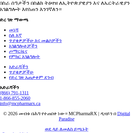
በስራ ሰዓታችን በስልክ ትዕዛዝ ለኢትዮጵያዊያን እና ለኤርትራዊያን
አገልግሎት እየሰጠን እንገኛለን።
ድረ ገጽ ማውጫ
መነሻ
ስለ እኛ
ጥያቄዎቻችሁ እና መልሶቻችን
አገልግሎቶቻችን
ጦማር/ዜና
የምክር እገልግሎት
አድራሻችን
ጥያቄዎቻችሁ
የድረ ገጽ አጠቃቀም ደንብ
አድራሻችን
(866) 791-1311
1-866-855-2060
info@mcpharmarx.ca
© 2026 መብቱ በሕግ የተጠበቀ ነው። MCPharmaRX | ዲዛይን በ
Digital
Paradise
ወደ ላይ ለመለስ ይጫኑት